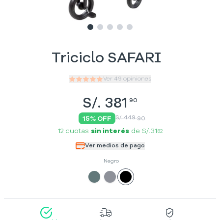
Slide
Slide
Slide
1
Slide
2
Slide
3
4
5
Triciclo SAFARI
Ver
49
opiniones
S/.
381
90
S/. 449
15
% OFF
90
12 cuotas
sin interés
de
S/.31
82
Ver medios de pago
Negro