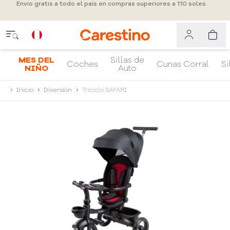
Envío gratis a todo el país en compras superiores a 110 soles.
MES DEL
Sillas de
Coches
Cunas Corral
Si
NIÑO
Auto
Inicio
Diversión
Triciclo SAFARI