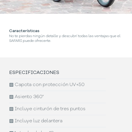
Características
¿
No te pierdas ningún detalle y descubrí todas las ventajas que el
Se
SAFARI puede ofrecerte.
ESPECIFICACIONES
▨
Capota con protección UV+50
▨
Asiento 360°
▨
Incluye cinturón de tres puntos
▨
Incluye luz delantera