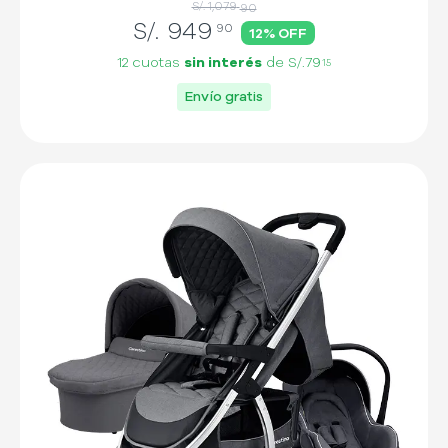
S/. 1,079
90
S/.
949
90
12
% OFF
12 cuotas
sin interés
de
S/.79
15
Envío gratis