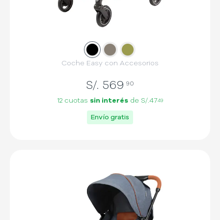
Slide
Slide
1
Slide
2
3
Coche Easy con Accesorios
S/.
569
90
12 cuotas
sin interés
de
S/.47
49
Envío gratis