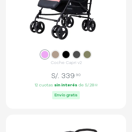
Slide
Slide
1
Slide
2
Slide
3
Slide
4
5
Coche Capri v2
S/.
339
90
12 cuotas
sin interés
de
S/.28
32
Envío gratis