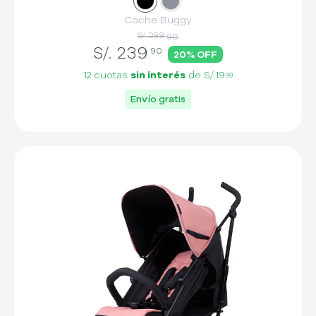
Slide
Slide
1
2
Coche Buggy
S/. 299
90
S/.
239
90
20
% OFF
12 cuotas
sin interés
de
S/.19
99
Envío gratis