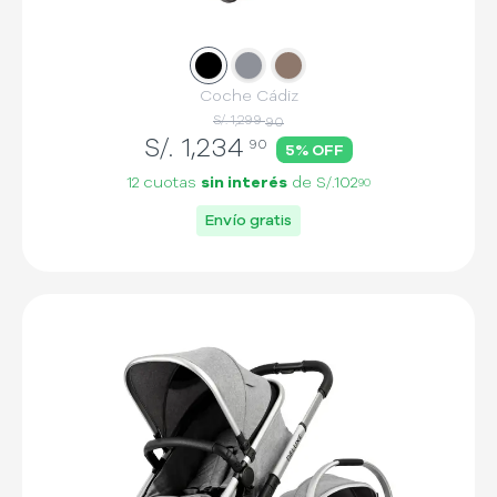
Slide
Slide
1
Slide
2
3
Coche Cádiz
S/. 1,299
90
S/.
1,234
90
5
% OFF
12 cuotas
sin interés
de
S/.102
90
Envío gratis