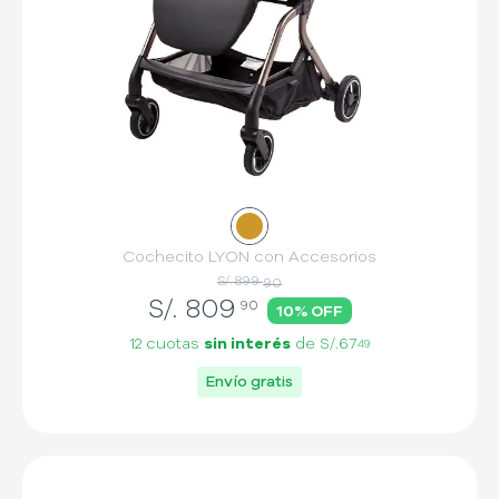
Cochecito LYON con Accesorios
S/. 899
90
S/.
809
90
10
% OFF
12 cuotas
sin interés
de
S/.67
49
Envío gratis