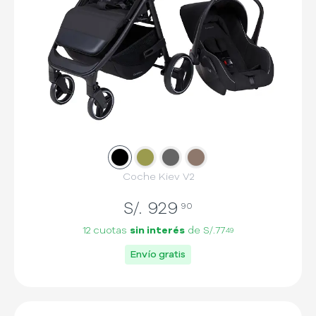
Slide
Slide
1
Slide
2
Slide
3
4
Coche Kiev V2
S/.
929
90
12 cuotas
sin interés
de
S/.77
49
Envío gratis