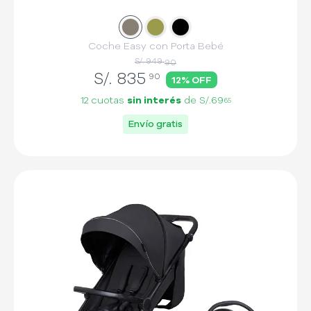
Slide
Slide
1
Slide
2
3
Coche Easy con Porta Bebé
S/. 949
90
S/.
835
90
12
% OFF
12 cuotas
sin interés
de
S/.69
65
Envío gratis