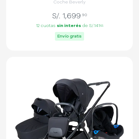
Coche Beverly
S/.
1,699
90
12 cuotas
sin interés
de
S/.141
65
Envío gratis