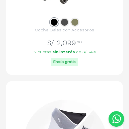
Slide
Slide
1
Slide
2
3
Coche Gales con Accesorios
S/.
2,099
90
12 cuotas
sin interés
de
S/.174
99
Envío gratis