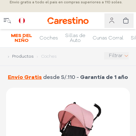
Envío gratis a todo el país en compras superiores a 110 soles.
MES DEL
Sillas de
Coches
Cunas Corral
Si
NIÑO
Auto
Filtrar
Productos
Coches
Envío Gratis
desde S/.110 -
Garantía de 1 año