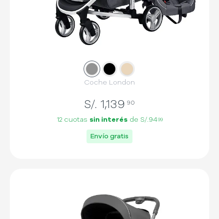
Slide
Slide
1
Slide
2
3
Coche London
S/.
1,139
90
12 cuotas
sin interés
de
S/.94
99
Envío gratis