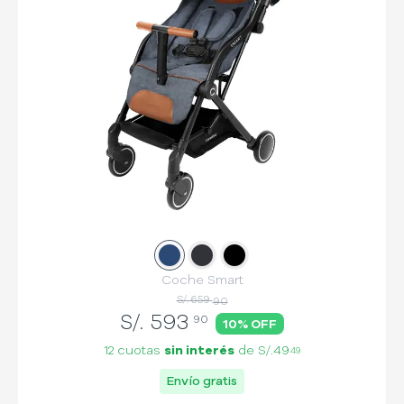
Slide
Slide
1
Slide
2
3
Coche Smart
S/. 659
90
S/.
593
90
10
% OFF
12 cuotas
sin interés
de
S/.49
49
Envío gratis