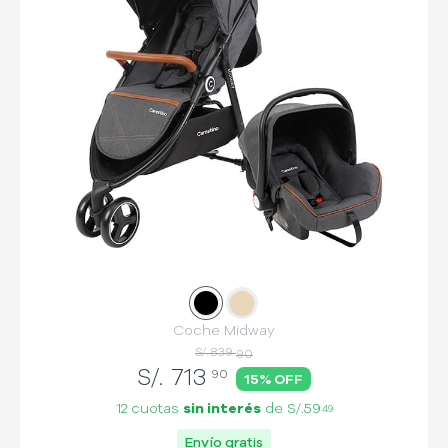
Slide
Slide
1
2
Coche Midway
S/. 839
90
S/.
713
90
15
% OFF
12 cuotas
sin interés
de
S/.59
49
Envío gratis