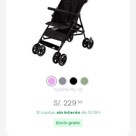
Slide
Slide
1
Slide
2
Slide
3
4
Coche Fly V2
S/.
229
90
12 cuotas
sin interés
de
S/.19
15
Envío gratis