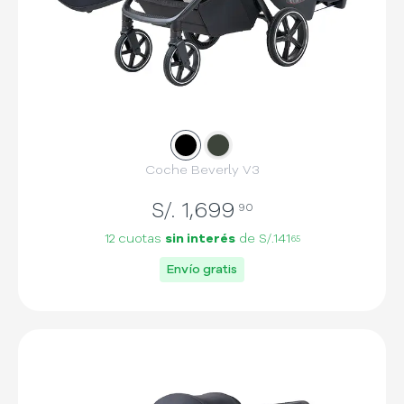
Slide
Slide
1
2
Coche Beverly V3
S/.
1,699
90
12 cuotas
sin interés
de
S/.141
65
Envío gratis