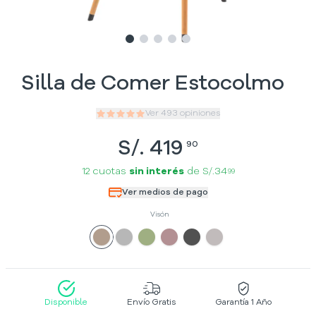
Slide
Slide
Slide
1
Slide
2
Slide
3
4
5
Silla de Comer Estocolmo
Ver
493
opiniones
S/.
419
90
12 cuotas
sin interés
de
S/.34
99
Ver medios de pago
Visón
Disponible
Envío Gratis
Garantía 1 Año