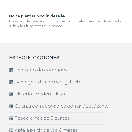
No te pierdas ningún detalle
¿D
En este video vas a encontrar las principales características de la
En
silla y las funciones que ofrece.
ESPECIFICACIONES
▨
Tapizado de ecocuero
▨
Bandeja extraíble y regulable
▨
Material: Madera Haya
▨
Cuenta con apoyapies con antideslizante
▨
Posee arnés de 5 puntos
▨
Apta a partir de los 6 meses