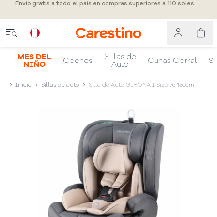
Envío gratis a todo el país en compras superiores a 110 soles.
MES DEL
Sillas de
Coches
Cunas Corral
Si
NIÑO
Auto
Inicio
Sillas de auto
Silla de Auto GIRONA I-Size 76-150cm