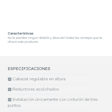
Características
¿C
No te pierdas ningún detalle y descubrí todas las ventajas que te
Se
ofrece este producto.
ESPECIFICACIONES
▨
Cabezal regulable en altura
▨
Reductores acolchados
▨
Instalación únicamente con cinturón de tres
puntos