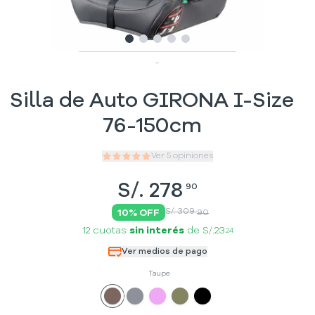
Slide
Slide
Slide
1
Slide
2
Slide
3
4
5
-
Silla de Auto GIRONA I-Size
76-150cm
Ver
5
opiniones
S/.
278
90
S/. 309
10
% OFF
90
12 cuotas
sin interés
de
S/.23
24
Ver medios de pago
Taupe