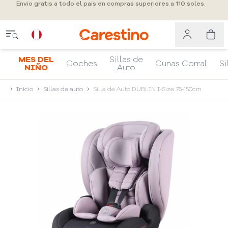
Envío gratis a todo el país en compras superiores a 110 soles.
MES DEL
Sillas de
Coches
Cunas Corral
Si
NIÑO
Auto
Inicio
Sillas de auto
Silla de Auto DUBLIN I-Size 76-150cm