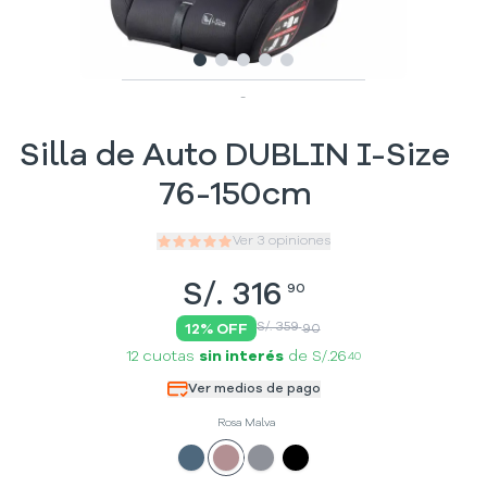
Slide
Slide
Slide
1
Slide
2
Slide
3
4
5
-
Silla de Auto DUBLIN I-Size
76-150cm
Ver
3
opiniones
S/.
316
90
S/. 359
12
% OFF
90
12 cuotas
sin interés
de
S/.26
40
Ver medios de pago
Rosa Malva