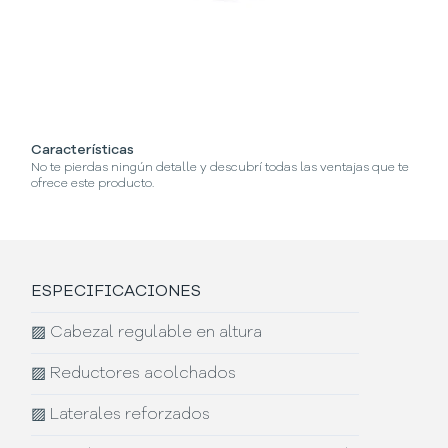
Características
¿C
No te pierdas ningún detalle y descubrí todas las ventajas que te
Se
ofrece este producto.
ESPECIFICACIONES
▨
Cabezal regulable en altura
▨
Reductores acolchados
▨
Laterales reforzados