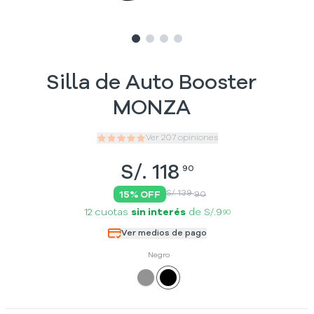
Slide
Slide
Slide
1
Slide
2
3
4
Silla de Auto Booster
MONZA
Ver
207
opiniones
S/.
118
90
S/. 139
15
% OFF
90
12 cuotas
sin interés
de
S/.9
90
Ver medios de pago
Negro