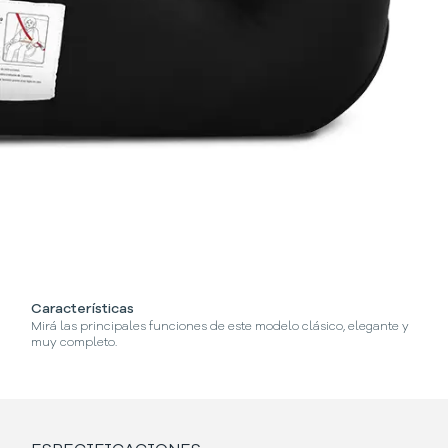
Características
¿C
Mirá las principales funciones de este modelo clásico, elegante y
Se
muy completo.