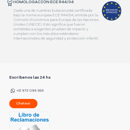
HOMOLOGACIÓN ECE R44/04
Cada una de nuestras butacas está certificada
bajo la norma europea ECE R44/04, emitida por la
Comisión Económica para Europa de las Naciones
Unidas (UNECE). Esto significa que fueron
sometidas a exigentes pruebas de impacto y
cumplen con los más altos estándares
internacionales de seguridad y protección infantil.
Escríbenos las 24 hs
+51 973 099 954
Chatear