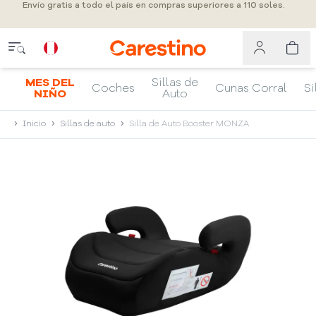
Envío gratis a todo el país en compras superiores a 110 soles.
MES DEL
Sillas de
Coches
Cunas Corral
Si
NIÑO
Auto
Inicio
Sillas de auto
Silla de Auto Booster MONZA