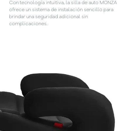
Con tecnología intuitiva, la silla de auto MONZA
ofrece un sistema de instalación sencillo para
brindar una seguridad adicional sin
complicaciones.