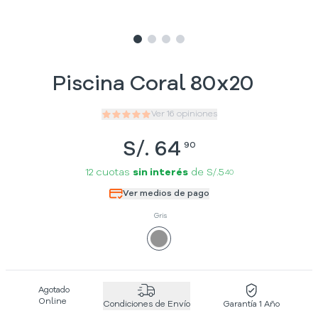
Slide
Slide
Slide
1
Slide
2
3
4
Piscina Coral 80x20
Ver
16
opiniones
S/.
64
90
12 cuotas
sin interés
de
S/.5
40
Ver medios de pago
Gris
Agotado
Online
Condiciones de Envío
Garantía 1 Año