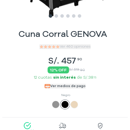
Slide
Slide
Slide
1
Slide
2
Slide
3
Slide
4
5
6
Cuna Corral GENOVA
Ver
460
opiniones
S/.
457
90
S/. 519
12
% OFF
90
12 cuotas
sin interés
de
S/.38
15
Ver medios de pago
Negro