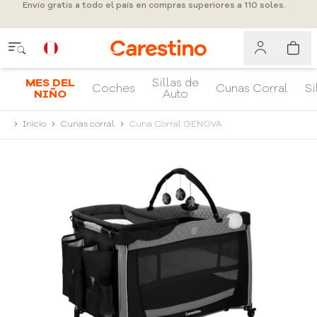
Envío gratis a todo el país en compras superiores a 110 soles.
MES DEL
Sillas de
Coches
Cunas Corral
Si
NIÑO
Auto
Inicio
Cunas corral
Cuna Corral GENOVA