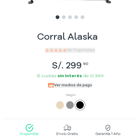
Slide
Slide
Slide
1
Slide
2
Slide
3
4
5
Corral Alaska
Ver
11
opiniones
S/.
299
90
12 cuotas
sin interés
de
S/.24
99
Ver medios de pago
Negro
Disponible
Envío Gratis
Garantía 1 Año