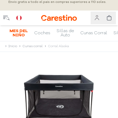
Envío gratis a todo el país en compras superiores a 110 soles.
MES DEL
Sillas de
Coches
Cunas Corral
Si
NIÑO
Auto
Inicio
Cunas corral
Corral Alaska