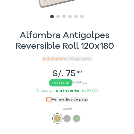
Slide
Slide
Slide
1
Slide
2
Slide
3
Slide
4
5
6
Alfombra Antigolpes
Reversible Roll 120x180
Ver
50
opiniones
S/.
75
90
S/. 84
10
% OFF
90
12 cuotas
sin interés
de
S/.6
32
Ver medios de pago
Otoño