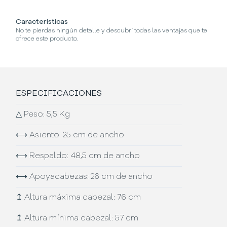
Características
¿C
No te pierdas ningún detalle y descubrí todas las ventajas que te
Se
ofrece este producto.
ESPECIFICACIONES
△
Peso: 5,5 Kg
⟷
Asiento: 25 cm de ancho
⟷
Respaldo: 48,5 cm de ancho
⟷
Apoyacabezas: 26 cm de ancho
↥
Altura máxima cabezal: 76 cm
↥
Altura mínima cabezal: 57 cm