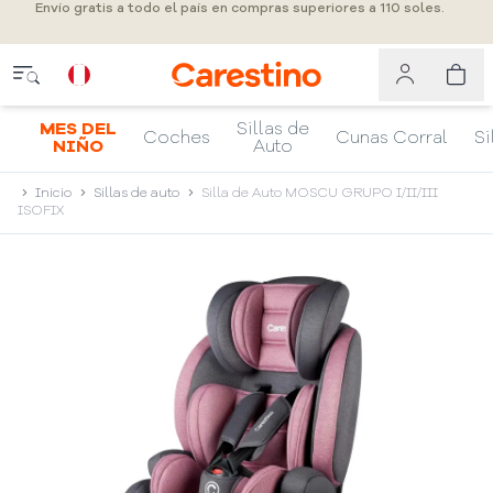
Envío gratis a todo el país en compras superiores a 110 soles.
MES DEL
Sillas de
Coches
Cunas Corral
Si
NIÑO
Auto
Inicio
Sillas de auto
Silla de Auto MOSCU GRUPO I/II/III
ISOFIX