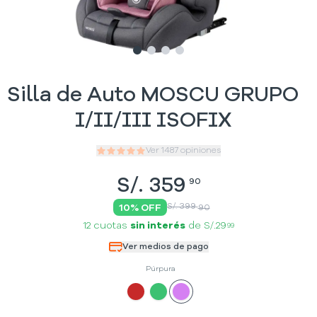
Slide
Slide
Slide
1
Slide
2
3
4
Silla de Auto MOSCU GRUPO
I/II/III ISOFIX
Ver
1487
opiniones
S/.
359
90
S/. 399
10
% OFF
90
12 cuotas
sin interés
de
S/.29
99
Ver medios de pago
Púrpura